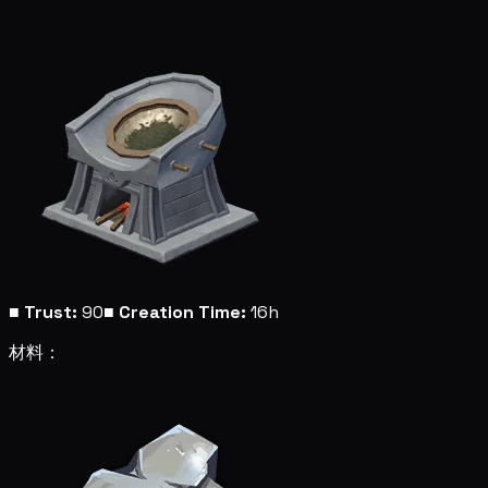
■
Trust:
90
■
Creation Time:
16h
材料：