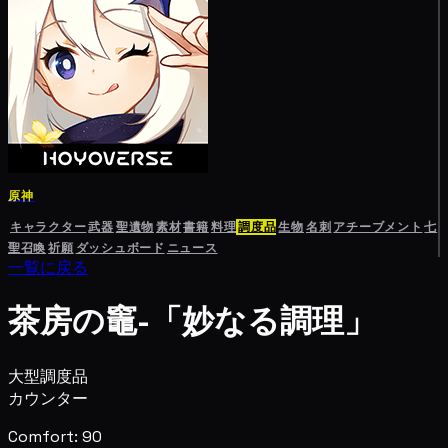
原神
キャラクター
武器
聖遺物
素材
書籍
料理
調度品
生物
名刺
アチーブメント
七
聖召喚
祈願
ダッシュボード
ニュース
一覧に戻る
茶房の竈-「妙なる調理」
大型調度品
カウンター
Comfort: 90