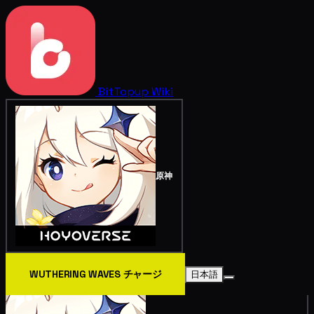
BitTopup
Wiki
原神
WUTHERING WAVES チャージ
日本語