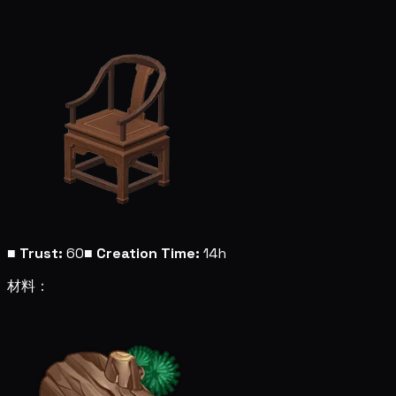
■
Trust:
60
■
Creation Time:
14h
材料：