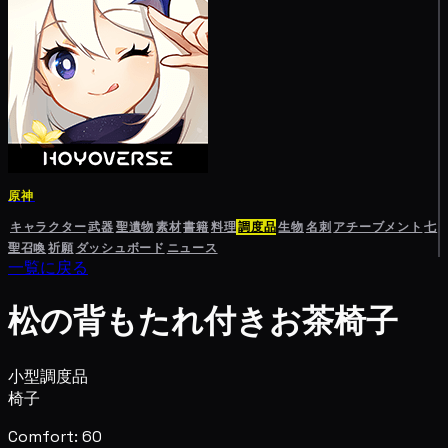
原神
キャラクター
武器
聖遺物
素材
書籍
料理
調度品
生物
名刺
アチーブメント
七
聖召喚
祈願
ダッシュボード
ニュース
一覧に戻る
松の背もたれ付きお茶椅子
小型調度品
椅子
Comfort: 60