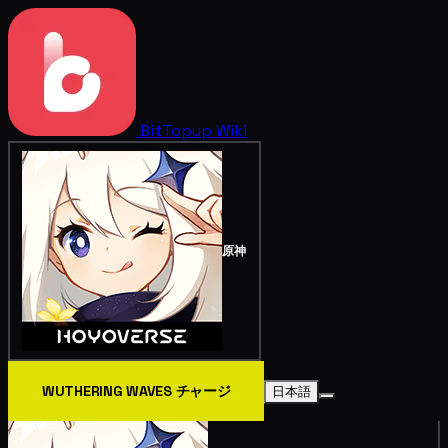
BitTopup
Wiki
原神
WUTHERING WAVES チャージ
日本語