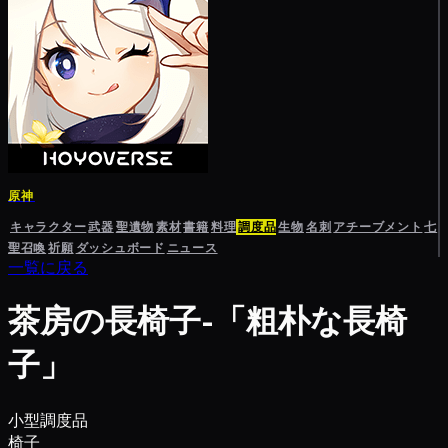
原神
キャラクター
武器
聖遺物
素材
書籍
料理
調度品
生物
名刺
アチーブメント
七
聖召喚
祈願
ダッシュボード
ニュース
一覧に戻る
茶房の長椅子-「粗朴な長椅
子」
小型調度品
椅子