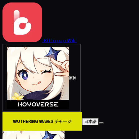
BitTopup
Wiki
原神
WUTHERING WAVES チャージ
日本語