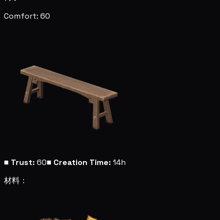
Comfort: 60
■
Trust:
60
■
Creation Time:
14h
材料：