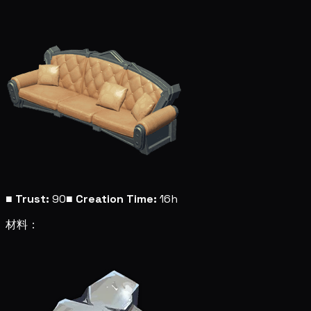
■
Trust:
90
■
Creation Time:
16h
材料：