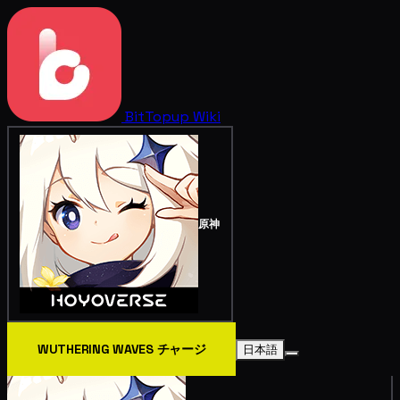
BitTopup
Wiki
原神
WUTHERING WAVES チャージ
日本語