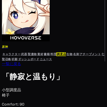
原神
キャラクター
武器
聖遺物
素材
書籍
料理
調度品
生物
名刺
アチーブメント
七
聖召喚
祈願
ダッシュボード
ニュース
一覧に戻る
「静寂と温もり」
小型調度品
椅子
Comfort: 90