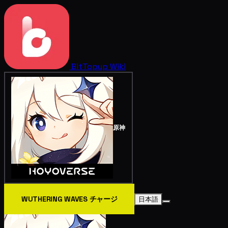
BitTopup
Wiki
原神
WUTHERING WAVES チャージ
日本語