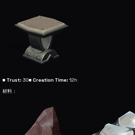
■
Trust:
30
■
Creation Time:
12h
材料：