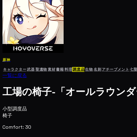
原神
キャラクター
武器
聖遺物
素材
書籍
料理
調度品
生物
名刺
アチーブメント
七
一覧に戻る
工場の椅子-「オールラウンダ
小型調度品
椅子
Comfort: 30