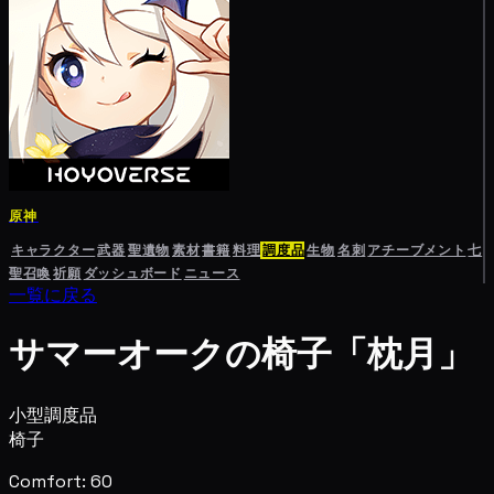
原神
キャラクター
武器
聖遺物
素材
書籍
料理
調度品
生物
名刺
アチーブメント
七
聖召喚
祈願
ダッシュボード
ニュース
一覧に戻る
サマーオークの椅子「枕月」
小型調度品
椅子
Comfort: 60