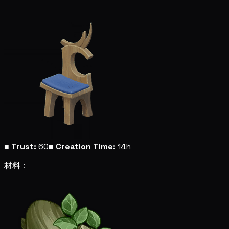
■
Trust:
60
■
Creation Time:
14h
材料：