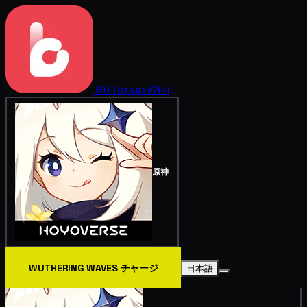
BitTopup
Wiki
原神
WUTHERING WAVES チャージ
日本語