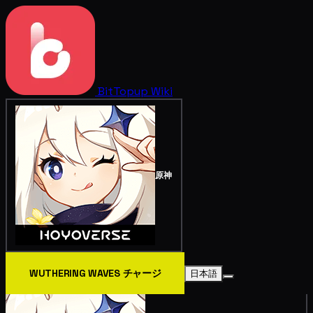
BitTopup
Wiki
原神
WUTHERING WAVES チャージ
日本語