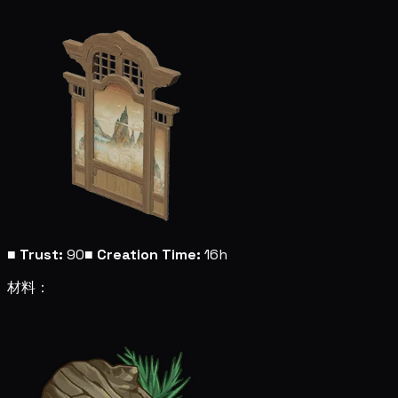
■
Trust:
90
■
Creation Time:
16h
材料：