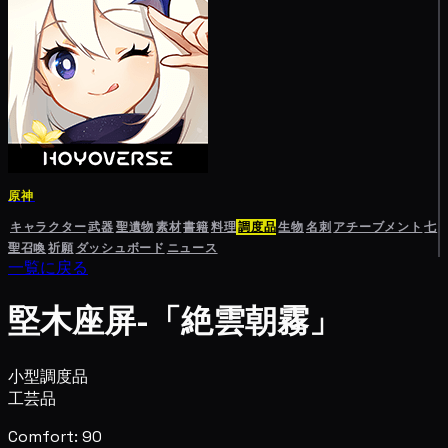
原神
キャラクター
武器
聖遺物
素材
書籍
料理
調度品
生物
名刺
アチーブメント
七
聖召喚
祈願
ダッシュボード
ニュース
一覧に戻る
堅木座屏-「絶雲朝霧」
小型調度品
工芸品
Comfort: 90