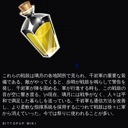
6
これらの戦鼓は璃月の各地関所で見られ、千岩軍の重要な装
備である。敵がやってくると、歩哨が戦鼓を鳴らして警告を
発し、千岩軍が陣を固める。軍が行進する時も、この戦鼓の
音が空に響き渡る。\n現在、璃月には戦争がなく、人々は平
和で満足した暮らしを送っている。千岩軍も通信方法を改善
し、より柔軟な指揮系統を採用するにつれて戦鼓は徐々に軍
から消えていった。今では祭りに使われることが多い。
BITTOPUP WIKI