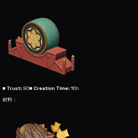
■
Trust:
90
■
Creation Time:
16h
材料：