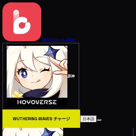
BitTopup
Wiki
原神
WUTHERING WAVES チャージ
日本語