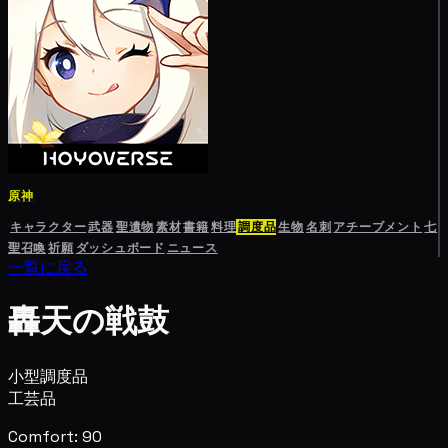
原神
キャラクター
武器
聖遺物
素材
書籍
料理
調度品
生物
名刺
アチーブメント
七
聖召喚
祈願
ダッシュボード
ニュース
一覧に戻る
轟天の戦鼓
小型調度品
工芸品
Comfort: 90