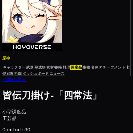
原神
キャラクター
武器
聖遺物
素材
書籍
料理
調度品
生物
名刺
アチーブメント
七
聖召喚
祈願
ダッシュボード
ニュース
一覧に戻る
皆伝刀掛け-「四常法」
小型調度品
工芸品
Comfort: 90