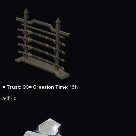
■
Trust:
90
■
Creation Time:
16h
材料：