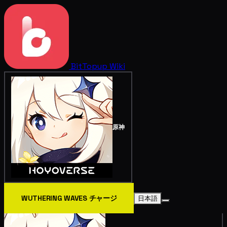
BitTopup
Wiki
原神
WUTHERING WAVES チャージ
日本語