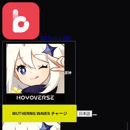
BitTopup
Wiki
原神
WUTHERING WAVES チャージ
日本語