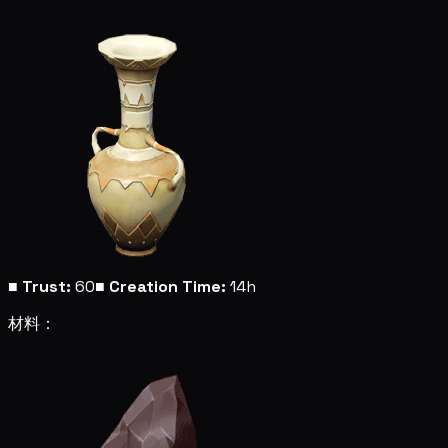
■
Trust:
60
■
Creation Time:
14h
材料：