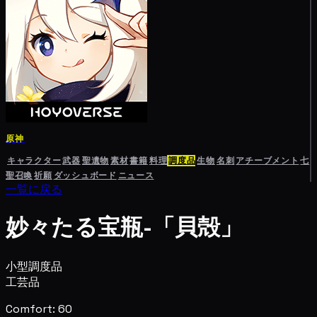
原神
キャラクター
武器
聖遺物
素材
書籍
料理
調度品
生物
名刺
アチーブメント
七
聖召喚
祈願
ダッシュボード
ニュース
一覧に戻る
妙々たる宝瓶-「貝殻」
小型調度品
工芸品
Comfort: 60