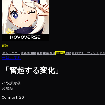
原神
キャラクター
武器
聖遺物
素材
書籍
料理
調度品
生物
名刺
アチーブメント
七
一覧に戻る
「奮起する変化」
小型調度品
装飾品
Comfort: 20