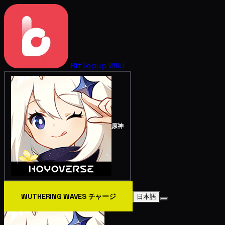
BitTopup
Wiki
原神
WUTHERING WAVES チャージ
日本語