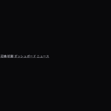
聖召喚
祈願
ダッシュボード
ニュース