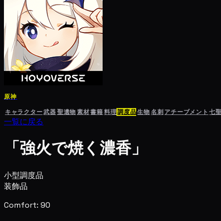
原神
キャラクター
武器
聖遺物
素材
書籍
料理
調度品
生物
名刺
アチーブメント
七
一覧に戻る
「強火で焼く濃香」
小型調度品
装飾品
Comfort: 90