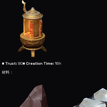
■
Trust:
90
■
Creation Time:
16h
材料：