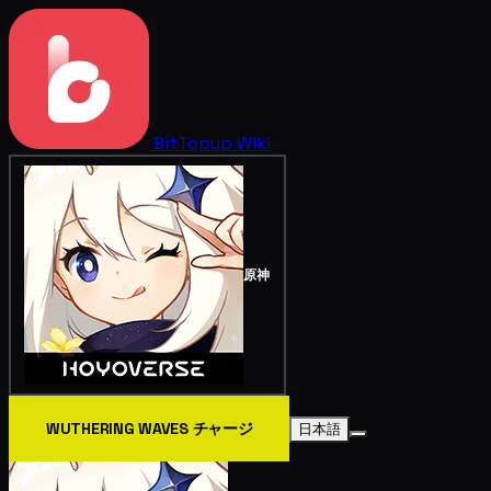
BitTopup
Wiki
原神
WUTHERING WAVES チャージ
日本語