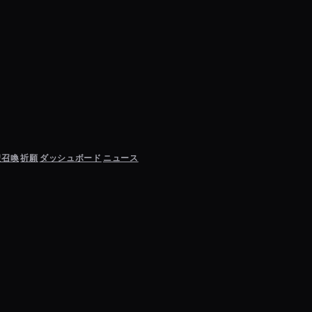
聖召喚
祈願
ダッシュボード
ニュース