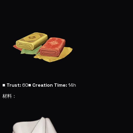
■
Trust:
60
■
Creation Time:
14h
材料：