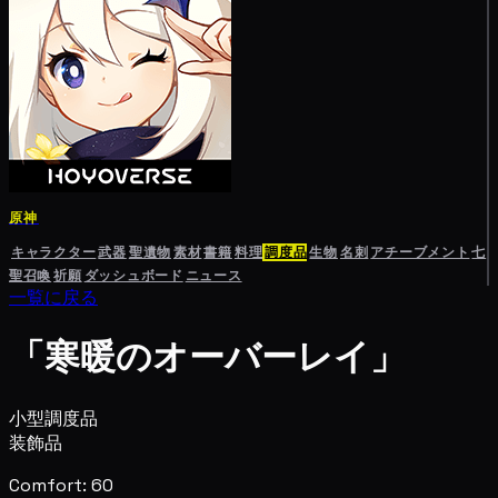
原神
キャラクター
武器
聖遺物
素材
書籍
料理
調度品
生物
名刺
アチーブメント
七
聖召喚
祈願
ダッシュボード
ニュース
一覧に戻る
「寒暖のオーバーレイ」
小型調度品
装飾品
Comfort: 60