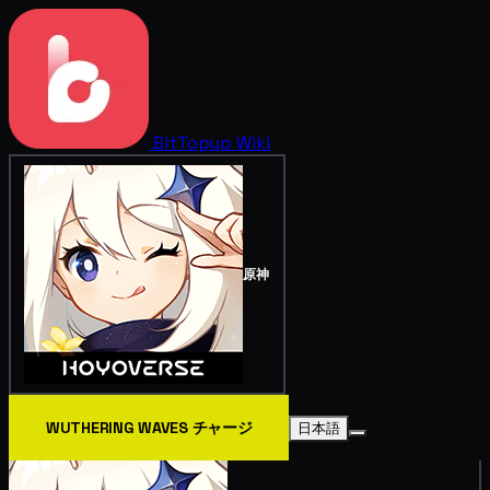
BitTopup
Wiki
原神
WUTHERING WAVES チャージ
日本語