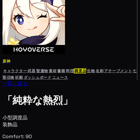
原神
キャラクター
武器
聖遺物
素材
書籍
料理
調度品
生物
名刺
アチーブメント
七
聖召喚
祈願
ダッシュボード
ニュース
一覧に戻る
「純粋な熱烈」
小型調度品
装飾品
Comfort: 90