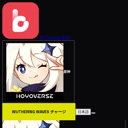
BitTopup
Wiki
原神
WUTHERING WAVES チャージ
日本語