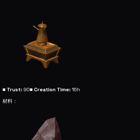
■
Trust:
90
■
Creation Time:
16h
材料：