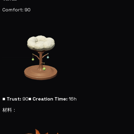
Comfort: 90
■
Trust:
90
■
Creation Time:
16h
材料：