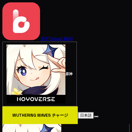
BitTopup
Wiki
原神
WUTHERING WAVES チャージ
日本語