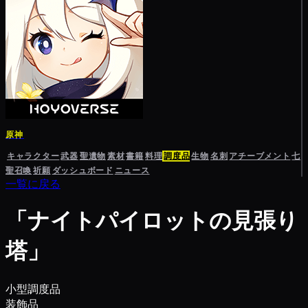
原神
キャラクター
武器
聖遺物
素材
書籍
料理
調度品
生物
名刺
アチーブメント
七
聖召喚
祈願
ダッシュボード
ニュース
一覧に戻る
「ナイトパイロットの見張り
塔」
小型調度品
装飾品