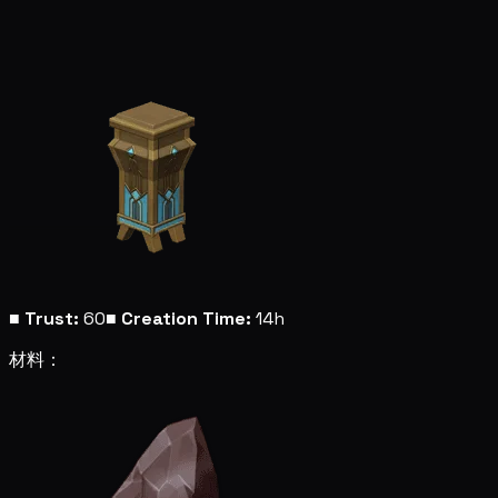
■
Trust:
60
■
Creation Time:
14h
材料：