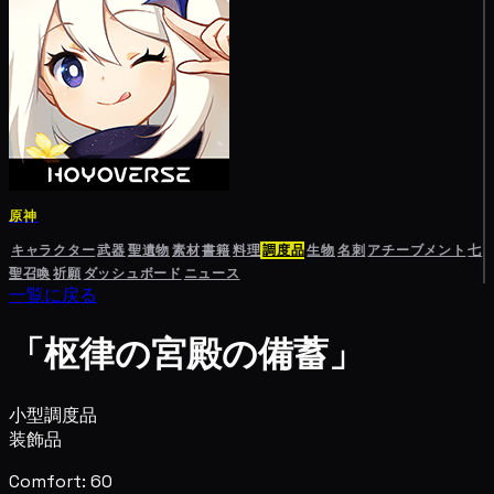
原神
キャラクター
武器
聖遺物
素材
書籍
料理
調度品
生物
名刺
アチーブメント
七
聖召喚
祈願
ダッシュボード
ニュース
一覧に戻る
「枢律の宮殿の備蓄」
小型調度品
装飾品
Comfort: 60