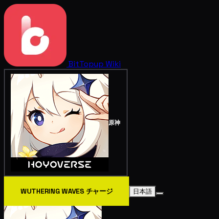
BitTopup
Wiki
原神
WUTHERING WAVES チャージ
日本語