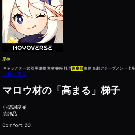
原神
キャラクター
武器
聖遺物
素材
書籍
料理
調度品
生物
名刺
アチーブメント
七
一覧に戻る
マロウ材の「高まる」梯子
小型調度品
装飾品
Comfort: 60