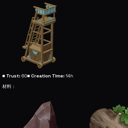
■
Trust:
60
■
Creation Time:
14h
材料：