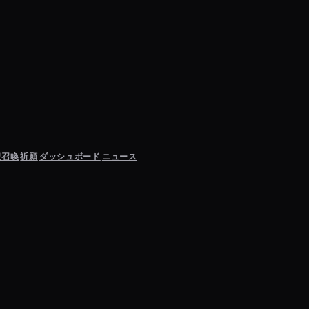
聖召喚
祈願
ダッシュボード
ニュース