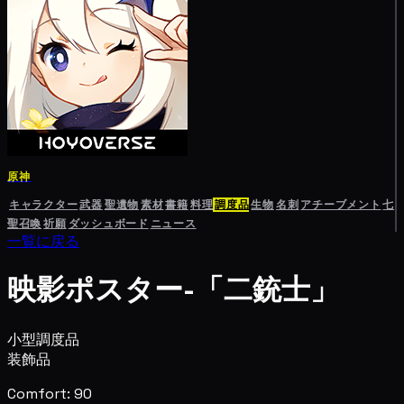
原神
キャラクター
武器
聖遺物
素材
書籍
料理
調度品
生物
名刺
アチーブメント
七
聖召喚
祈願
ダッシュボード
ニュース
一覧に戻る
映影ポスター-「二銃士」
小型調度品
装飾品
Comfort: 90