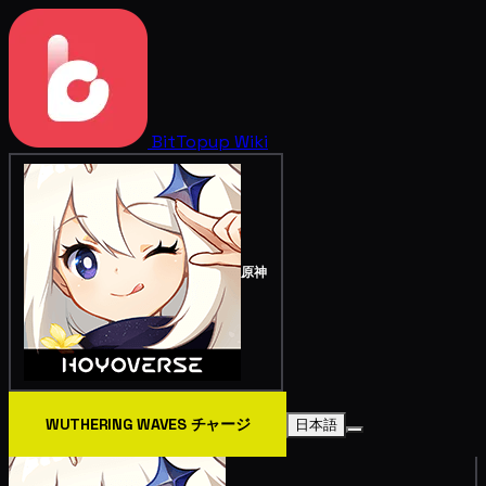
BitTopup
Wiki
原神
WUTHERING WAVES チャージ
日本語