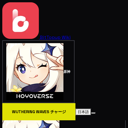
BitTopup
Wiki
原神
WUTHERING WAVES チャージ
日本語