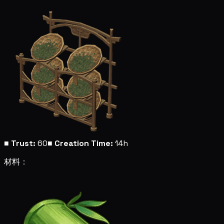
■
Trust:
60
■
Creation Time:
14h
材料：