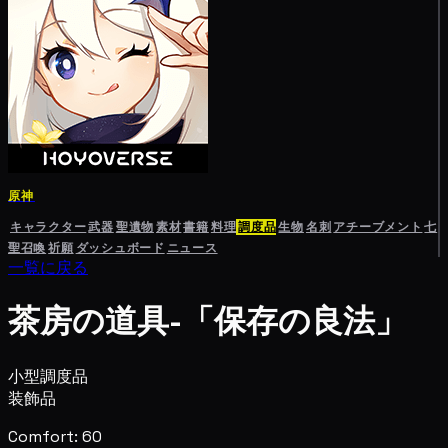
原神
キャラクター
武器
聖遺物
素材
書籍
料理
調度品
生物
名刺
アチーブメント
七
聖召喚
祈願
ダッシュボード
ニュース
一覧に戻る
茶房の道具-「保存の良法」
小型調度品
装飾品
Comfort: 60