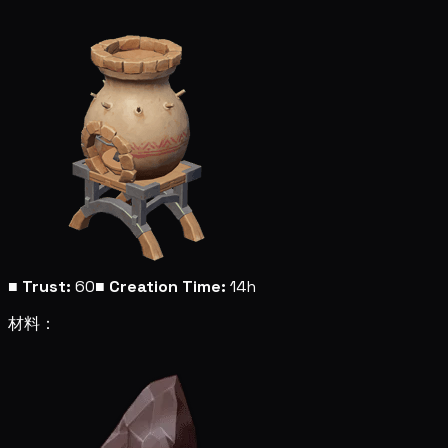
■
Trust:
60
■
Creation Time:
14h
材料：