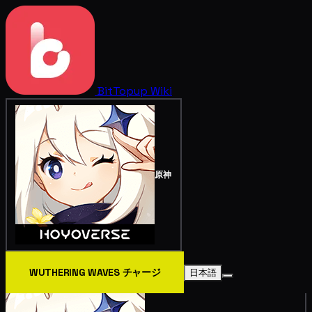
BitTopup
Wiki
原神
WUTHERING WAVES チャージ
日本語