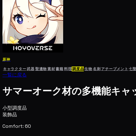
原神
キャラクター
武器
聖遺物
素材
書籍
料理
調度品
生物
名刺
アチーブメント
七
一覧に戻る
サマーオーク材の多機能キャ
小型調度品
装飾品
Comfort: 60