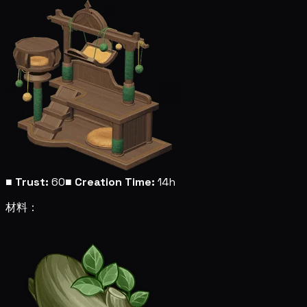
■
Trust:
60
■
Creation Time:
14h
材料：