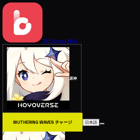
BitTopup
Wiki
原神
WUTHERING WAVES チャージ
日本語