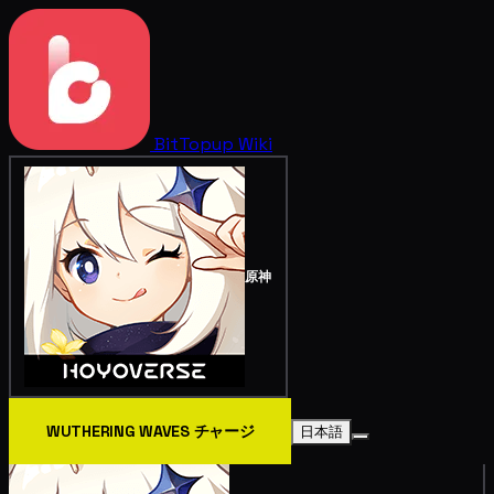
BitTopup
Wiki
原神
WUTHERING WAVES チャージ
日本語