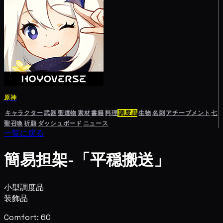
原神
キャラクター
武器
聖遺物
素材
書籍
料理
調度品
生物
名刺
アチーブメント
七
聖召喚
祈願
ダッシュボード
ニュース
一覧に戻る
簡易担架-「平穏搬送」
小型調度品
装飾品
Comfort: 60