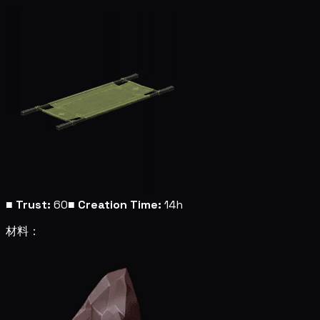
■
Trust:
60
■
Creation Time:
14h
材料：