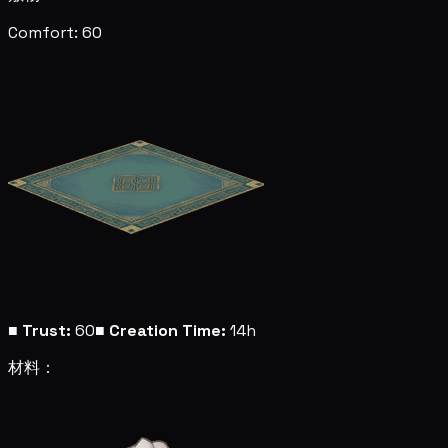
Comfort: 60
■
Trust:
60
■
Creation Time:
14h
材料：