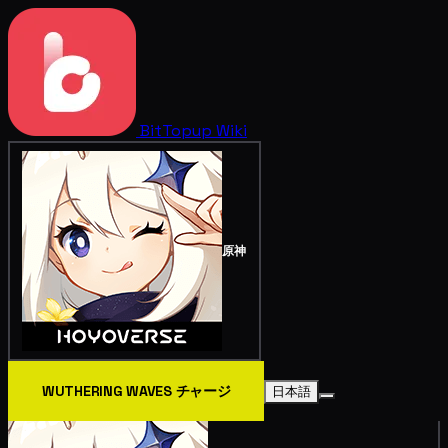
BitTopup
Wiki
原神
WUTHERING WAVES チャージ
日本語