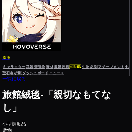
原神
キャラクター
武器
聖遺物
素材
書籍
料理
調度品
生物
名刺
アチーブメント
七
聖召喚
祈願
ダッシュボード
ニュース
一覧に戻る
旅館絨毯-「親切なもてな
し」
小型調度品
敷物