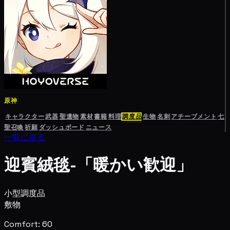
原神
キャラクター
武器
聖遺物
素材
書籍
料理
調度品
生物
名刺
アチーブメント
七
聖召喚
祈願
ダッシュボード
ニュース
一覧に戻る
迎賓絨毯-「暖かい歓迎」
小型調度品
敷物
Comfort: 60