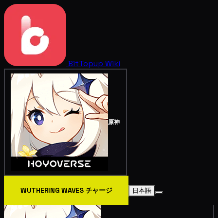
BitTopup
Wiki
原神
WUTHERING WAVES チャージ
日本語