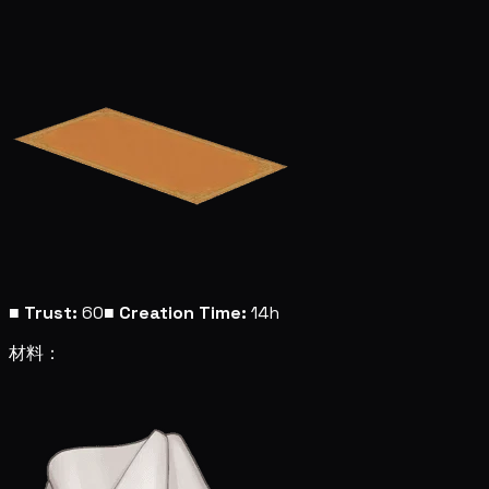
■
Trust:
60
■
Creation Time:
14h
材料：