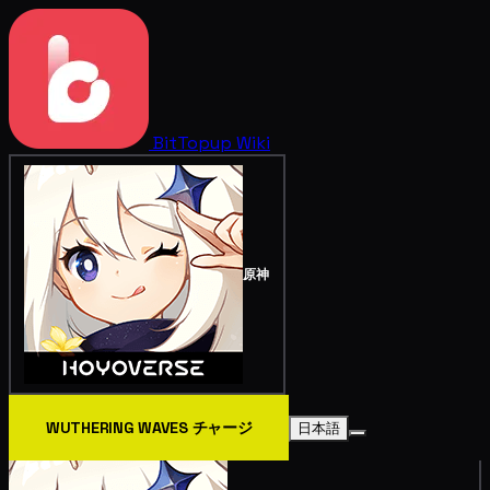
BitTopup
Wiki
原神
WUTHERING WAVES チャージ
日本語