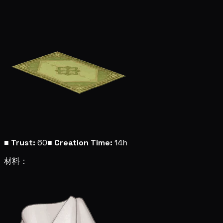
■
Trust:
60
■
Creation Time:
14h
材料：