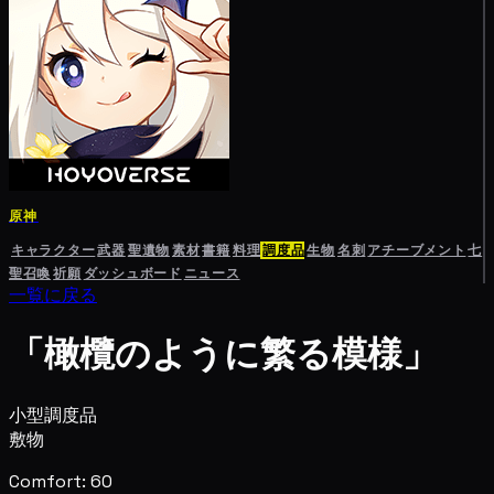
原神
キャラクター
武器
聖遺物
素材
書籍
料理
調度品
生物
名刺
アチーブメント
七
聖召喚
祈願
ダッシュボード
ニュース
一覧に戻る
「橄欖のように繁る模様」
小型調度品
敷物
Comfort: 60