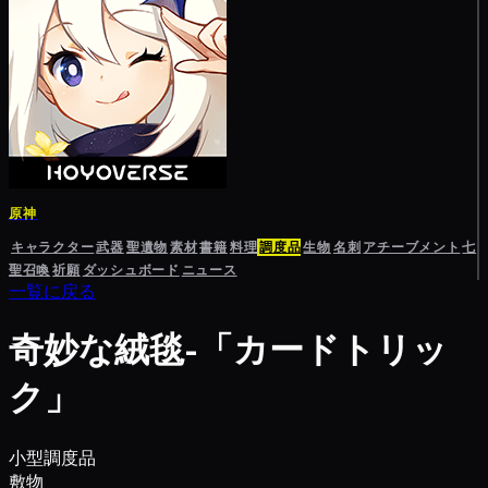
原神
キャラクター
武器
聖遺物
素材
書籍
料理
調度品
生物
名刺
アチーブメント
七
聖召喚
祈願
ダッシュボード
ニュース
一覧に戻る
奇妙な絨毯-「カードトリッ
ク」
小型調度品
敷物