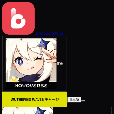
BitTopup
Wiki
原神
WUTHERING WAVES チャージ
日本語