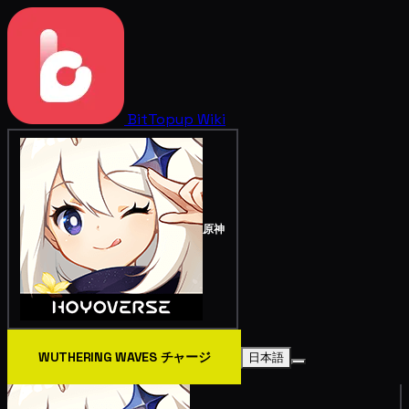
BitTopup
Wiki
原神
WUTHERING WAVES チャージ
日本語