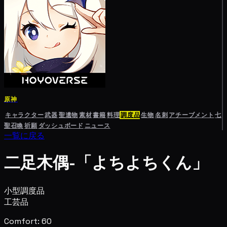
原神
キャラクター
武器
聖遺物
素材
書籍
料理
調度品
生物
名刺
アチーブメント
七
聖召喚
祈願
ダッシュボード
ニュース
一覧に戻る
二足木偶-「よちよちくん」
小型調度品
工芸品
Comfort: 60