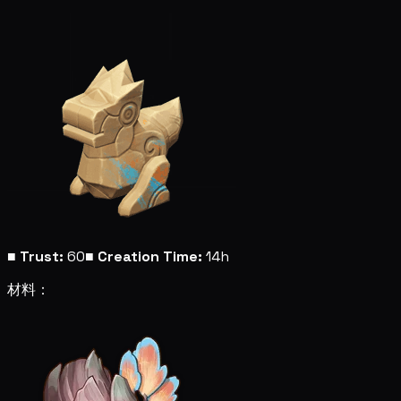
■
Trust:
60
■
Creation Time:
14h
材料：