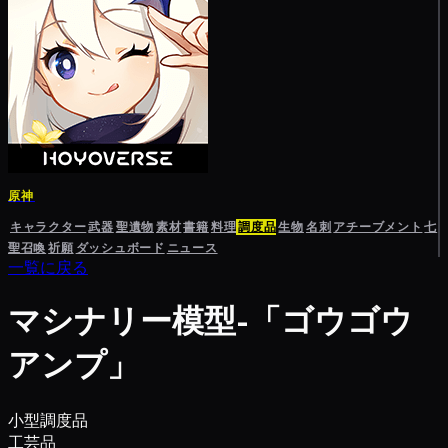
原神
キャラクター
武器
聖遺物
素材
書籍
料理
調度品
生物
名刺
アチーブメント
七
聖召喚
祈願
ダッシュボード
ニュース
一覧に戻る
マシナリー模型-「ゴウゴウ
アンプ」
小型調度品
工芸品