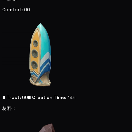
Comfort: 60
■
Trust:
60
■
Creation Time:
14h
材料：