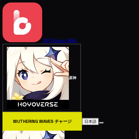
BitTopup
Wiki
原神
WUTHERING WAVES チャージ
日本語