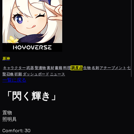
原神
キャラクター
武器
聖遺物
素材
書籍
料理
調度品
生物
名刺
アチーブメント
七
聖召喚
祈願
ダッシュボード
ニュース
一覧に戻る
「閃く輝き」
置物
照明具
Comfort: 30