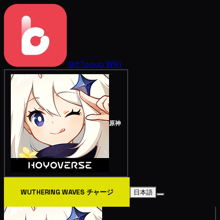
BitTopup
Wiki
原神
WUTHERING WAVES チャージ
日本語