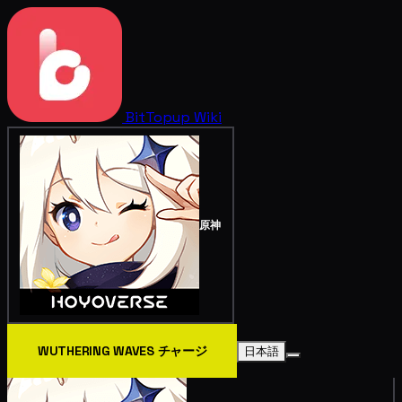
BitTopup
Wiki
原神
WUTHERING WAVES チャージ
日本語