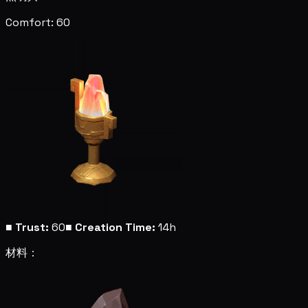
Comfort: 60
■
Trust:
60
■
Creation Time:
14h
材料：