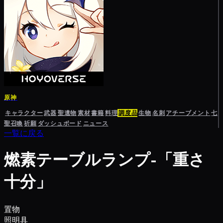
原神
キャラクター
武器
聖遺物
素材
書籍
料理
調度品
生物
名刺
アチーブメント
七
聖召喚
祈願
ダッシュボード
ニュース
一覧に戻る
燃素テーブルランプ-「重さ
十分」
置物
照明具