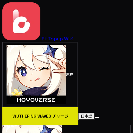
BitTopup
Wiki
原神
WUTHERING WAVES チャージ
日本語