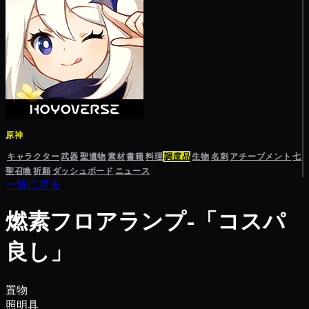
原神
キャラクター
武器
聖遺物
素材
書籍
料理
調度品
生物
名刺
アチーブメント
七
聖召喚
祈願
ダッシュボード
ニュース
一覧に戻る
燃素フロアランプ-「コスパ
良し」
置物
照明具