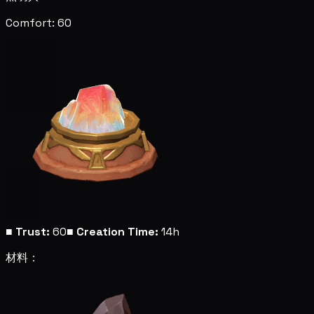
Comfort: 60
■
Trust:
60
■
Creation Time:
14h
材料：