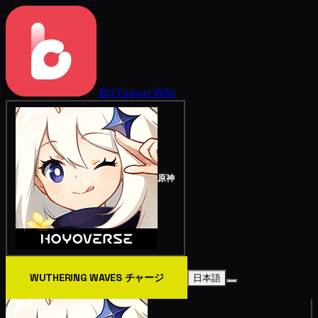
BitTopup
Wiki
原神
WUTHERING WAVES チャージ
日本語