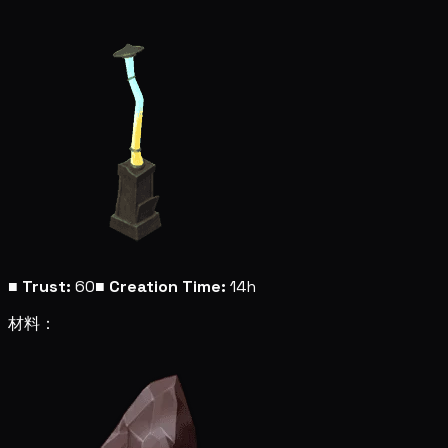
■
Trust:
60
■
Creation Time:
14h
材料：