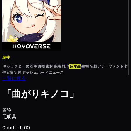
原神
キャラクター
武器
聖遺物
素材
書籍
料理
調度品
生物
名刺
アチーブメント
七
聖召喚
祈願
ダッシュボード
ニュース
一覧に戻る
「曲がりキノコ」
置物
照明具
Comfort: 60