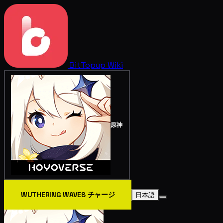
BitTopup
Wiki
原神
WUTHERING WAVES チャージ
日本語