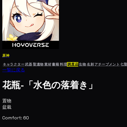
原神
キャラクター
武器
聖遺物
素材
書籍
料理
調度品
生物
名刺
アチーブメント
七
一覧に戻る
花瓶-「水色の落着き」
置物
盆栽
Comfort: 60