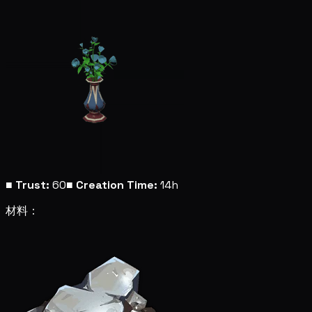
■
Trust:
60
■
Creation Time:
14h
材料：