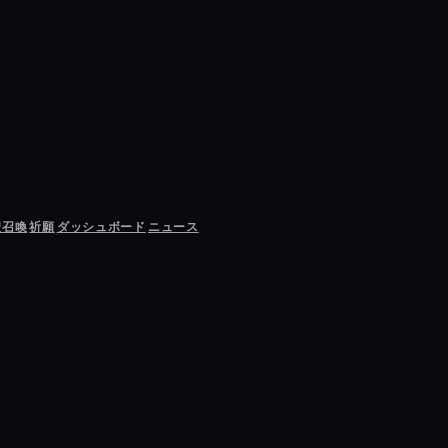
聖召喚
祈願
ダッシュボード
ニュース