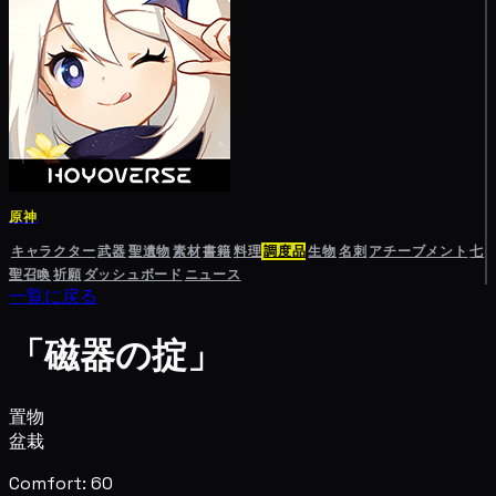
原神
キャラクター
武器
聖遺物
素材
書籍
料理
調度品
生物
名刺
アチーブメント
七
聖召喚
祈願
ダッシュボード
ニュース
一覧に戻る
「磁器の掟」
置物
盆栽
Comfort: 60