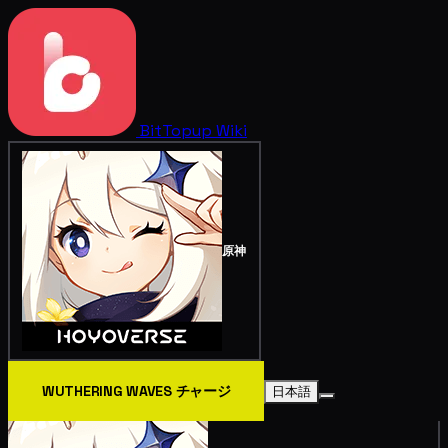
BitTopup
Wiki
原神
WUTHERING WAVES チャージ
日本語