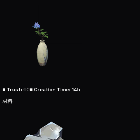
■
Trust:
60
■
Creation Time:
14h
材料：