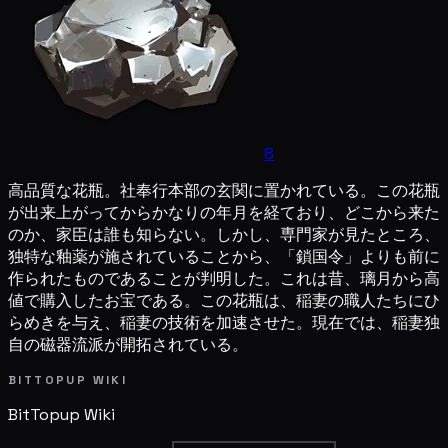
8
高品質な花瓶。社奉行本部の玄関に置かれている。この花瓶
が出来上がってからかなりの年月を経ており、どこから来た
のか、家臣は誰も知らない。しかし、専門家が見たところ、
独特な釉薬が施されていることから、「鎖国令」よりも前に
作られたものであることが判明した。これは昔、璃月から高
値で購入したお宝である。この花瓶は、稲妻の職人たちにひ
らめきを与え、稲妻の技術を加速させた。現在では、稲妻独
自の磁器流派が開拓されている。
BITTOPUP WIKI
BitTopup
Wiki