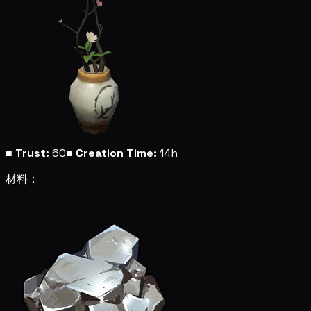
■
Trust:
60
■
Creation Time:
14h
材料：