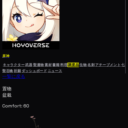
原神
キャラクター
武器
聖遺物
素材
書籍
料理
調度品
生物
名刺
アチーブメント
七
聖召喚
祈願
ダッシュボード
ニュース
一覧に戻る
置物
盆栽
Comfort: 60