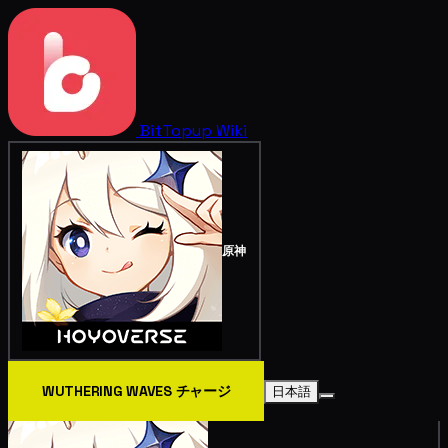
BitTopup
Wiki
原神
WUTHERING WAVES チャージ
日本語