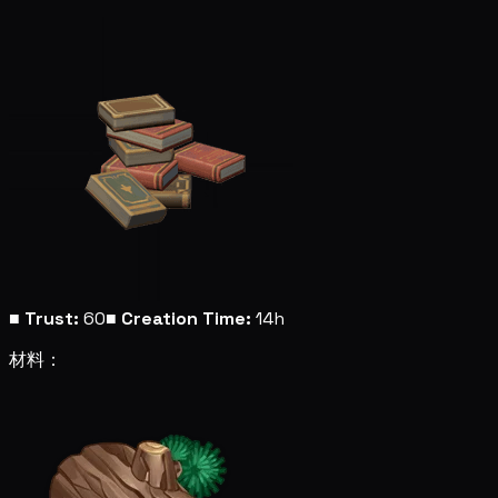
■
Trust:
60
■
Creation Time:
14h
材料：