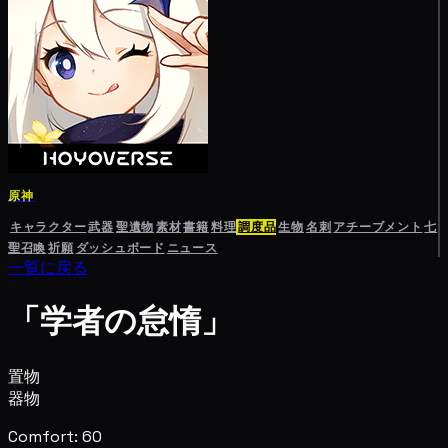
原神
キャラクター
武器
聖遺物
素材
書籍
料理
調度品
生物
名刺
アチーブメント
七
聖召喚
祈願
ダッシュボード
ニュース
一覧に戻る
「学者の怠惰」
置物
器物
Comfort: 60