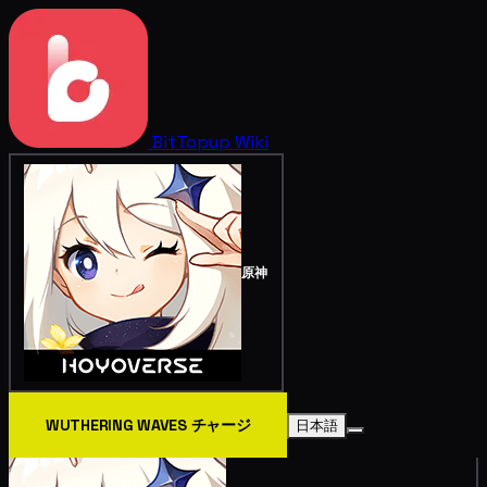
BitTopup
Wiki
原神
WUTHERING WAVES チャージ
日本語