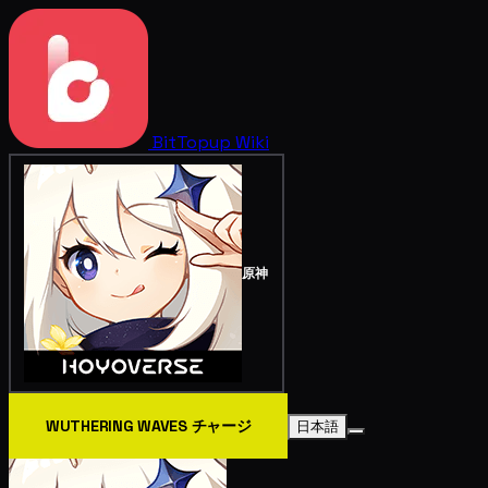
BitTopup
Wiki
原神
WUTHERING WAVES チャージ
日本語