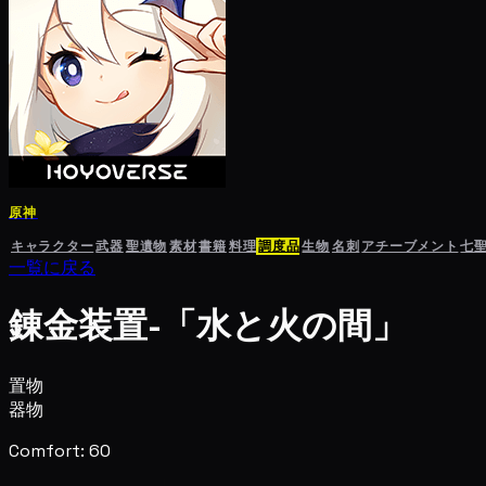
原神
キャラクター
武器
聖遺物
素材
書籍
料理
調度品
生物
名刺
アチーブメント
七
一覧に戻る
錬金装置-「水と火の間」
置物
器物
Comfort: 60