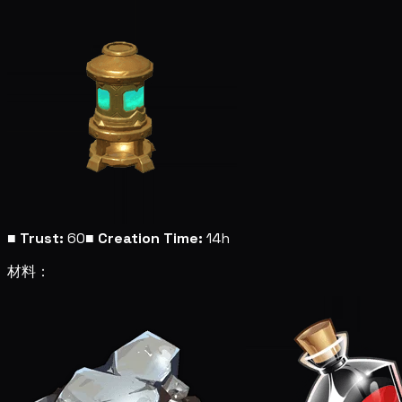
■
Trust:
60
■
Creation Time:
14h
材料：