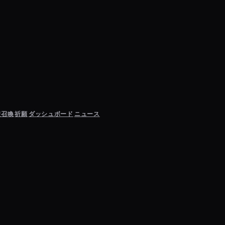
聖召喚
祈願
ダッシュボード
ニュース