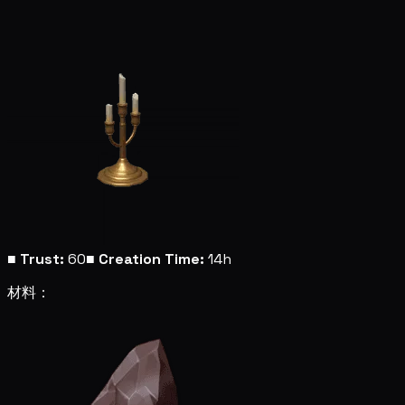
■
Trust:
60
■
Creation Time:
14h
材料：