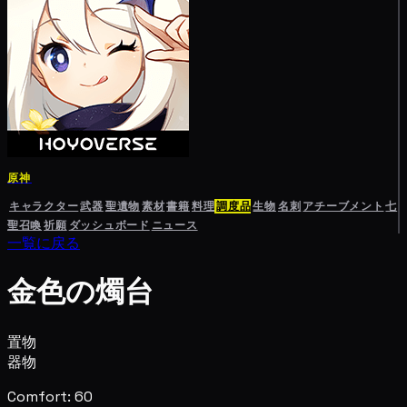
原神
キャラクター
武器
聖遺物
素材
書籍
料理
調度品
生物
名刺
アチーブメント
七
聖召喚
祈願
ダッシュボード
ニュース
一覧に戻る
金色の燭台
置物
器物
Comfort: 60