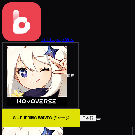
BitTopup
Wiki
原神
WUTHERING WAVES チャージ
日本語