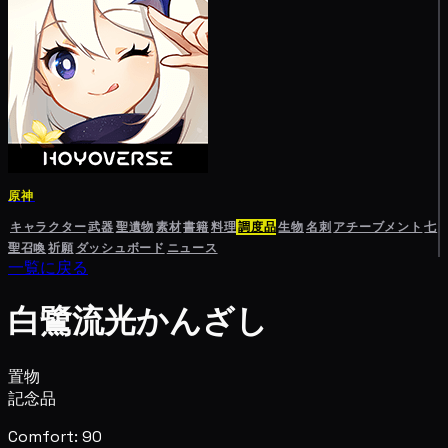
原神
キャラクター
武器
聖遺物
素材
書籍
料理
調度品
生物
名刺
アチーブメント
七
聖召喚
祈願
ダッシュボード
ニュース
一覧に戻る
白鷺流光かんざし
置物
記念品
Comfort: 90