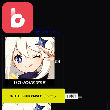
BitTopup
Wiki
原神
WUTHERING WAVES チャージ
日本語