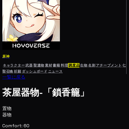
原神
キャラクター
武器
聖遺物
素材
書籍
料理
調度品
生物
名刺
アチーブメント
七
聖召喚
祈願
ダッシュボード
ニュース
一覧に戻る
茶屋器物-「鎖香籠」
置物
器物
Comfort: 60