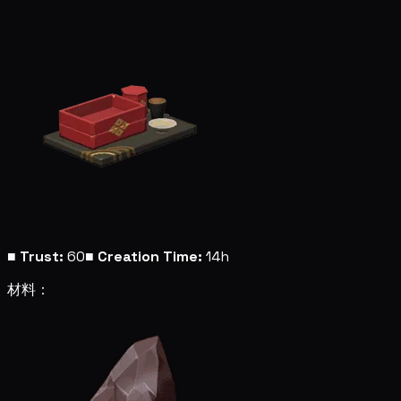
■
Trust:
60
■
Creation Time:
14h
材料：