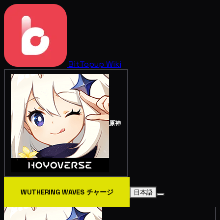
BitTopup
Wiki
原神
WUTHERING WAVES チャージ
日本語