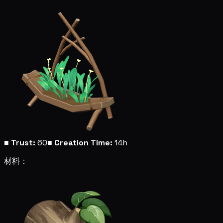
■
Trust:
60
■
Creation Time:
14h
材料：