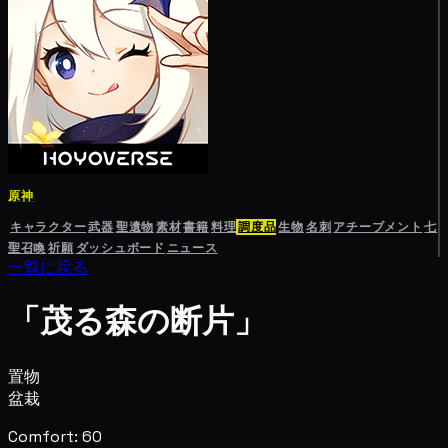
原神
キャラクター
武器
聖遺物
素材
書籍
料理
調度品
生物
名刺
アチーブメント
七
聖召喚
祈願
ダッシュボード
ニュース
一覧に戻る
「茂る森の断片」
置物
盆栽
Comfort: 60