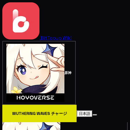
BitTopup
Wiki
原神
WUTHERING WAVES チャージ
日本語