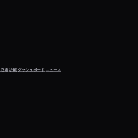
聖召喚
祈願
ダッシュボード
ニュース