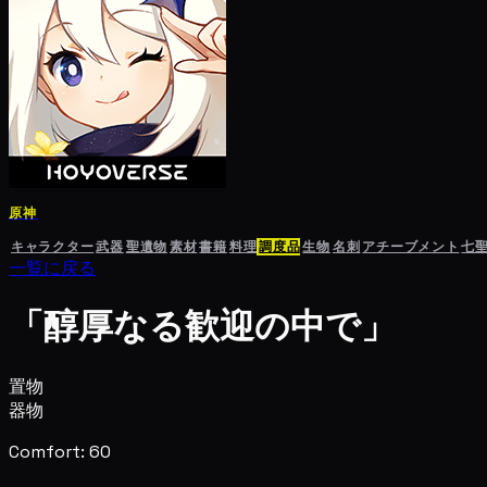
原神
キャラクター
武器
聖遺物
素材
書籍
料理
調度品
生物
名刺
アチーブメント
七
一覧に戻る
「醇厚なる歓迎の中で」
置物
器物
Comfort: 60