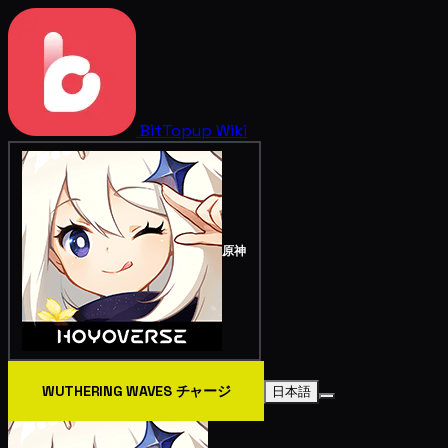
BitTopup
Wiki
原神
WUTHERING WAVES チャージ
日本語