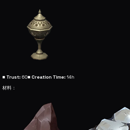
■
Trust:
60
■
Creation Time:
14h
材料：