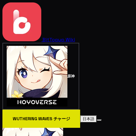
BitTopup
Wiki
原神
WUTHERING WAVES チャージ
日本語