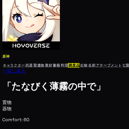
原神
キャラクター
武器
聖遺物
素材
書籍
料理
調度品
生物
名刺
アチーブメント
七
一覧に戻る
「たなびく薄霧の中で」
置物
器物
Comfort: 60