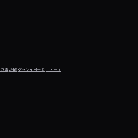
聖召喚
祈願
ダッシュボード
ニュース