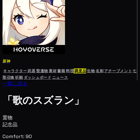
原神
キャラクター
武器
聖遺物
素材
書籍
料理
調度品
生物
名刺
アチーブメント
七
聖召喚
祈願
ダッシュボード
ニュース
一覧に戻る
「歌のスズラン」
置物
記念品
Comfort: 90