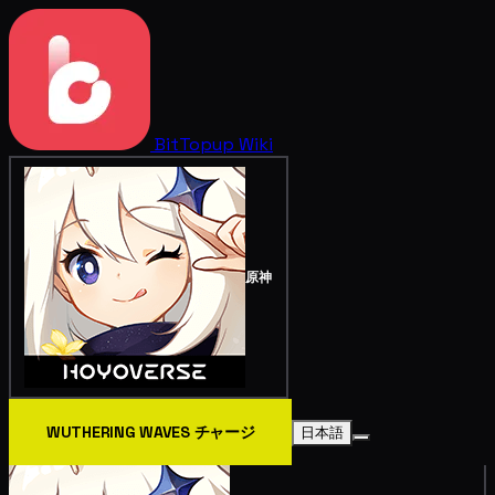
BitTopup
Wiki
原神
WUTHERING WAVES チャージ
日本語