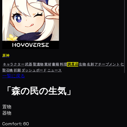
原神
キャラクター
武器
聖遺物
素材
書籍
料理
調度品
生物
名刺
アチーブメント
七
聖召喚
祈願
ダッシュボード
ニュース
一覧に戻る
「森の民の生気」
置物
器物
Comfort: 60