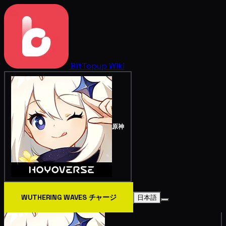
BitTopup
Wiki
原神
WUTHERING WAVES チャージ
日本語