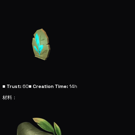
■
Trust:
60
■
Creation Time:
14h
材料：