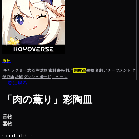
原神
キャラクター
武器
聖遺物
素材
書籍
料理
調度品
生物
名刺
アチーブメント
七
聖召喚
祈願
ダッシュボード
ニュース
一覧に戻る
「肉の薫り」彩陶皿
置物
器物
Comfort: 60