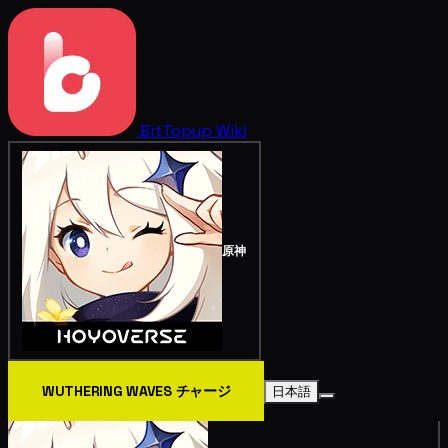
BitTopup
Wiki
原神
WUTHERING WAVES チャージ
日本語