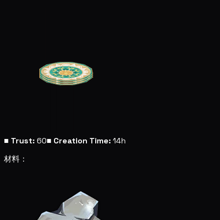
■
Trust:
60
■
Creation Time:
14h
材料：