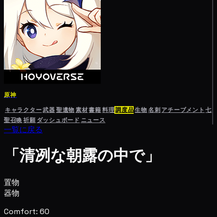
原神
キャラクター
武器
聖遺物
素材
書籍
料理
調度品
生物
名刺
アチーブメント
七
聖召喚
祈願
ダッシュボード
ニュース
一覧に戻る
「清冽な朝露の中で」
置物
器物
Comfort: 60