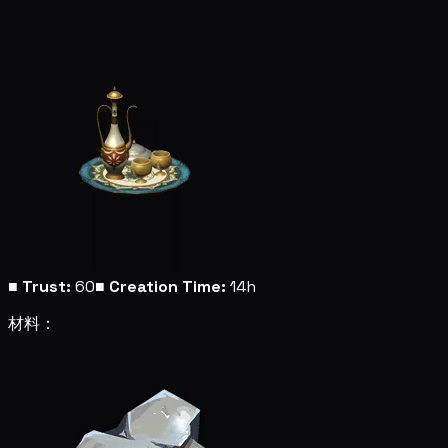
■
Trust:
60
■
Creation Time:
14h
材料：