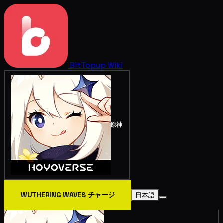
BitTopup
Wiki
原神
WUTHERING WAVES チャージ
日本語