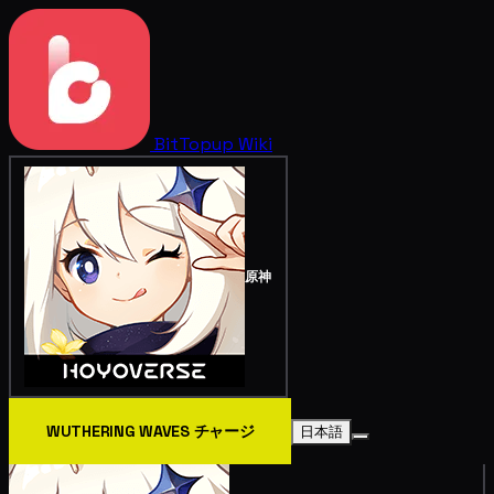
BitTopup
Wiki
原神
WUTHERING WAVES チャージ
日本語