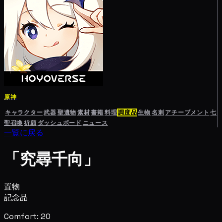
原神
キャラクター
武器
聖遺物
素材
書籍
料理
調度品
生物
名刺
アチーブメント
七
聖召喚
祈願
ダッシュボード
ニュース
一覧に戻る
「究尋千向」
置物
記念品
Comfort: 20