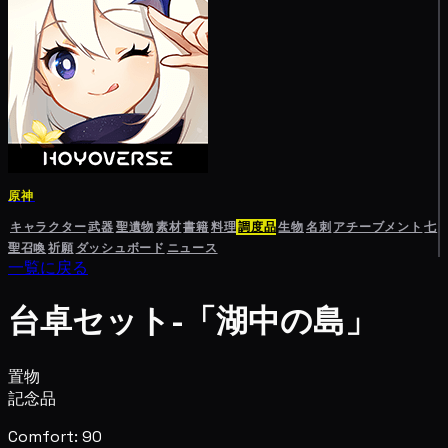
原神
キャラクター
武器
聖遺物
素材
書籍
料理
調度品
生物
名刺
アチーブメント
七
聖召喚
祈願
ダッシュボード
ニュース
一覧に戻る
台卓セット-「湖中の島」
置物
記念品
Comfort: 90