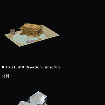
■
Trust:
90
■
Creation Time:
16h
材料：