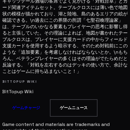
キャッツテール酒場の客席でよく見かける「対戦台卓」とカ
ード関連アイテムセット。テーブルクロスには薄い色で地図
状の模様が描かれており、湖と陸地、島のあるエリアの絵が
確認できる。\n過去にこの界隈の所謂「七聖召喚理論家」
は、テーブルのいかなる要素もプレイヤーの思考に影響し得
ると主張していた。その理論によれば、地図が書かれたテー
ブルクロスは、プレイヤーに支援カードの中からフィールド
支援カードを使用するよう暗示する、そのため対戦前にこの
ような「追加要素」を考慮しなければならないとか。\nもち
ろん、ベテランプレイヤーの多くはその理論がでたらめだと
反論する。「対戦を左右するのはデッキの使い方で、余計な
ことはゲームに持ち込まないこと！」
BITTOPUP WIKI
BitTopup
Wiki
ゲームチャージ
ゲームニュース
Game content and materials are trademarks and