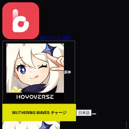
BitTopup
Wiki
原神
WUTHERING WAVES チャージ
日本語