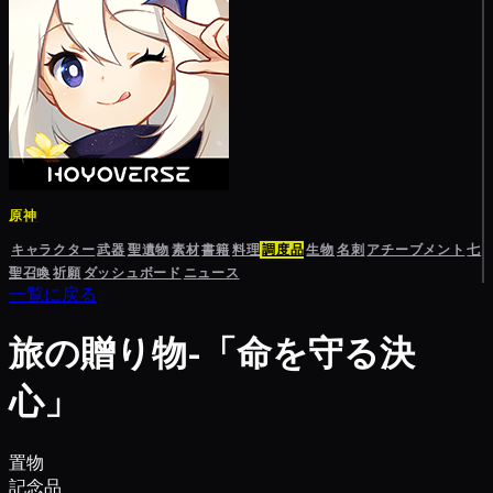
原神
キャラクター
武器
聖遺物
素材
書籍
料理
調度品
生物
名刺
アチーブメント
七
聖召喚
祈願
ダッシュボード
ニュース
一覧に戻る
旅の贈り物-「命を守る決
心」
置物
記念品