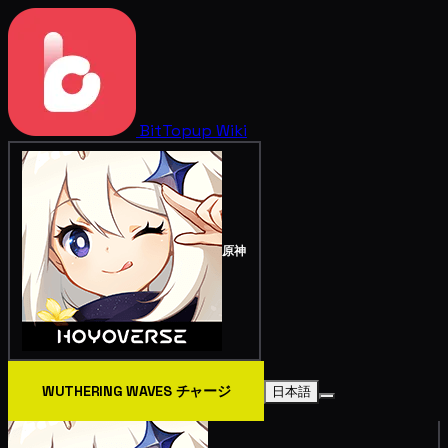
BitTopup
Wiki
原神
WUTHERING WAVES チャージ
日本語